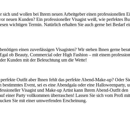
r sich und wollen bei Ihrem neuen Arbeitgeber einen professionellen E
 vor neuen Kunden? Ein professioneller Visagist weiß, wie perfektes Bu
iesen wichtigen Termin. Natürlich erhalten Sie auch gerne bei Bedarf e
 benötigen einen zuverlässigen Visagisten? Wir stehen Ihnen gerne bera
. Egal ob Beauty, Commercial oder High Fashion – mit einem profession
oder Kunden mit der Beleuchtung um die Wette!
perfekte Outfit aber Ihnen fehlt das perfekte Abend-Make-up? Oder Si
 bestimmtes Event, sei es eine Abendgala oder eine Halloweenparty, 
fessioneller Visagist und Make-up Artist kann Ihrem Abend-Outfit den
auf einer Party vollkommen überraschen! Lassen Sie sich vom Profi mit
ucken Sie mit einer umwerfenden Erscheinung.