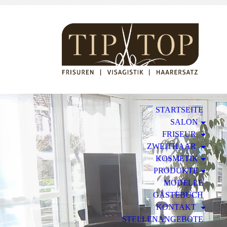
STARTSEITE
SALON
FRISEUR
ZWEITHAAR
KOSMETIK
PRODUKTE
MODELLE
GÄSTEBUCH
KONTAKT
STELLENANGEBOTE