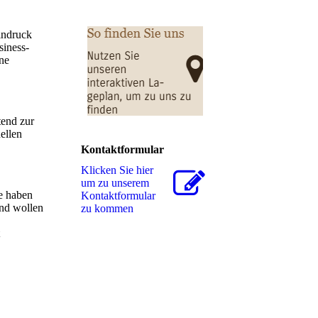
indruck
siness-
ine
tend zur
ellen
Kontaktformular
Klicken Sie hier
um zu unserem
e haben
Kon­takt­for­mu­lar
und wollen
zu kommen